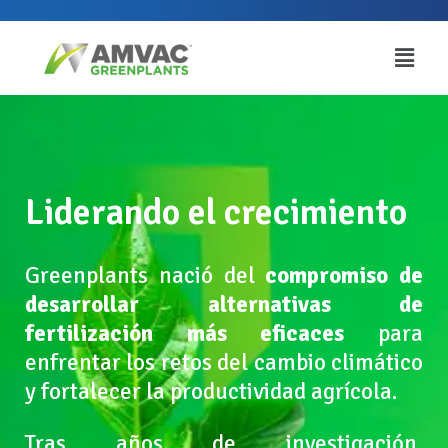
Ir
al
Main
contenido
Menu
Liderando el crecimiento
Greenplants nació del
compromiso de
desarrollar alternativas de
fertilización más eficaces
para
enfrentar los retos del cambio climático
y fortalecer la productividad agrícola.
Tras años de investigación,