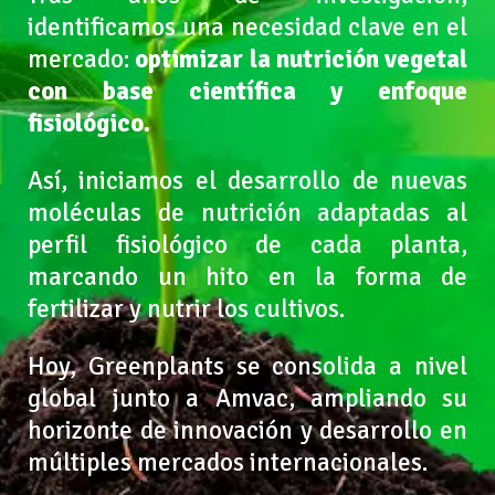
identificamos una necesidad clave en el
mercado:
optimizar la nutrición vegetal
con base científica y enfoque
fisiológico.
Así, iniciamos el desarrollo de nuevas
moléculas de nutrición adaptadas al
perfil fisiológico de cada planta,
marcando un hito en la forma de
fertilizar y nutrir los cultivos.
Hoy, Greenplants se consolida a nivel
global junto a Amvac, ampliando su
horizonte de innovación y desarrollo en
múltiples mercados internacionales.